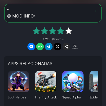
🟢 MOD INFO:
4.2/5 - (8 votos)
76
SHARES
APPS RELACIONADAS
Loot Heroes
Infantry Attack
Squad Alpha
Spider Figh