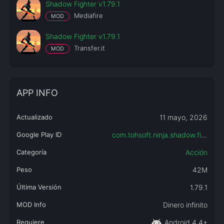
Shadow Fighter v1.79.1
Mediafire
MOD
Shadow Fighter v1.79.1
Transfer.it
MOD
APP INFO
Actualizado
11 mayo, 2026
Google Play ID
com.tohsoft.ninja.shadow.fighter
Categoría
Acción
Peso
42M
Última Versión
1.79.1
MOD Info
Dinero infinito
android
Requiere
Android 4.4+