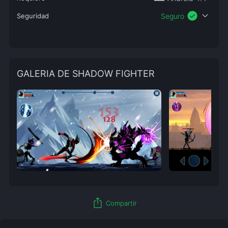
check_circle
expand_more
Seguridad
Seguro
GALERIA DE SHADOW FIGHTER
ios_share
Compartir